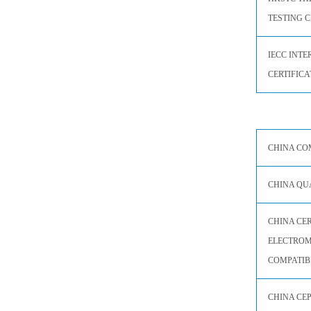
TESTING C
IECC INT
CERTIFICA
CHINA CO
CHINA QU
CHINA CER
ELECTRO
COMPATIB
CHINA CE