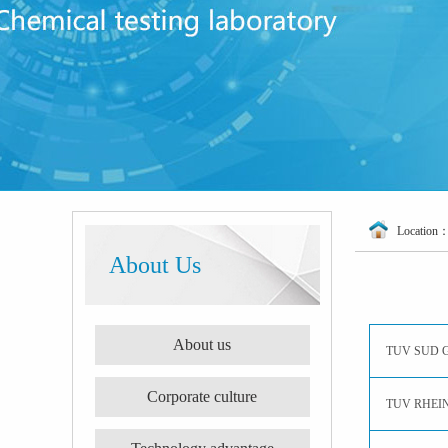
Location
About Us
About us
TUV SUD 
Corporate culture
TUV RHEI