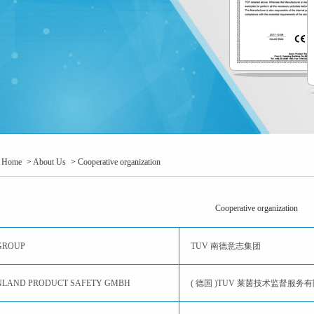
：
Home
>
About Us
>
Cooperative organization
Cooperative organization
GROUP
TUV 南德意志集团
NLAND PRODUCT SAFETY GMBH
( 德国 )TUV 莱茵技术监督服务