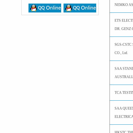
NEMKO A
ETS ELEC
DR. GENZ
SGS-CSTC
CO., Ltd.
SAA STAN
AUSTRALI
TCA TESTI
SAA QUE
ELECTRIC
HKSTC TH