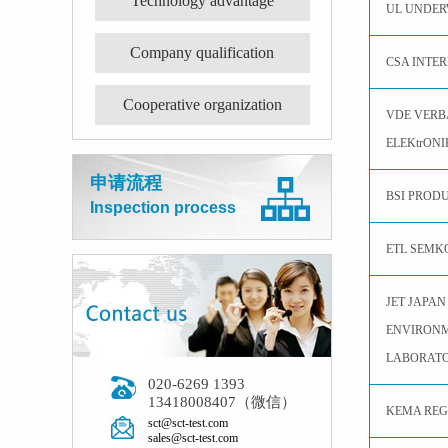
Technology advantage
UL UNDER
Company qualification
CSA INTE
Cooperative organization
VDE VERB
ELEKtrONI
申请流程
BSI PROD
Inspection process
ETL SEMKO
JET JAPAN
ENVIRON
LABORATO
020-6269 1393
13418008407（微信）
KEMA REGI
sct@sct-test.com
sales@sct-test.com