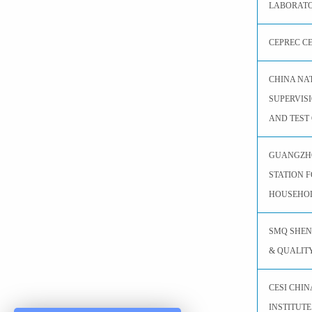
LABORAT
CEPREC C
CHINA NA
SUPERVIS
AND TEST 
GUANGZHO
STATION 
HOUSEHOL
SMQ SHE
& QUALIT
CESI CHI
INSTITUTE