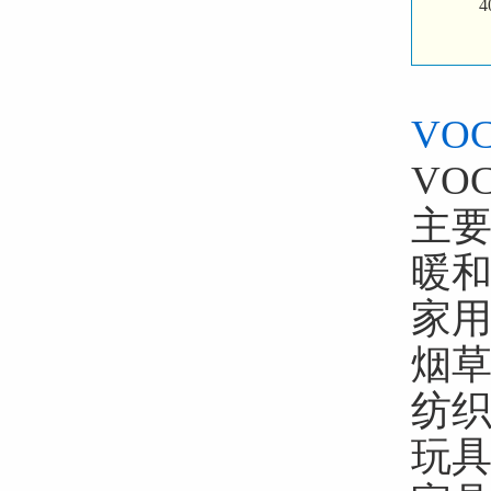
VO
VO
主
暖
家
烟草
纺织
玩具