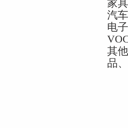
家具
汽车
电
VO
其
品