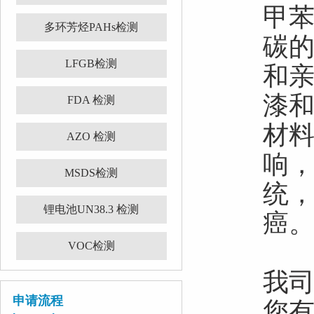
甲苯
多环芳烃PAHs检测
碳的
LFGB检测
和
漆
FDA 检测
材料
AZO 检测
响
MSDS检测
统
锂电池UN38.3 检测
癌
VOC检测
我司
申请流程
您