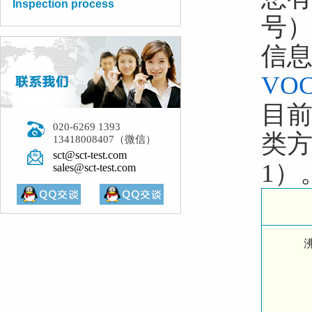
Inspection process
号
信
VO
目前
020-6269 1393
类方
13418008407（微信）
sct@sct-test.com
1）
sales@sct-test.com
沸