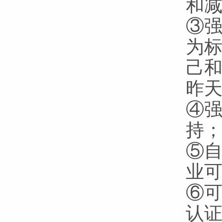
和
③强
为
己
昨
④
持
⑤自
业
⑥可
认