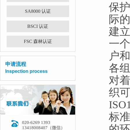
保
SA8000 认证
际的
BSCI 认证
建
一
FSC 森林认证
户
申请流程
各
Inspection process
对
织
IS
标
020-6269 1393
的
13418008407（微信）