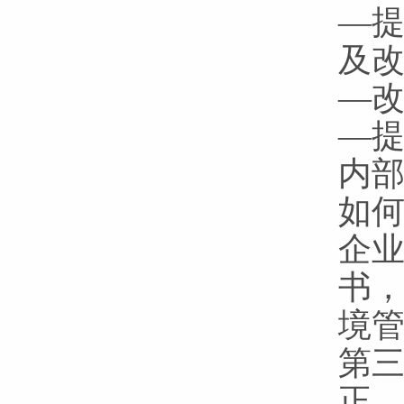
—
及
—
—
内
如何
企业
书
境管
第
正