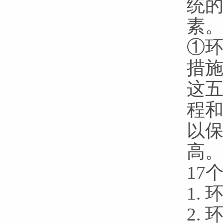
统的
素
①
措
这
程
以
高
17
1.
2.