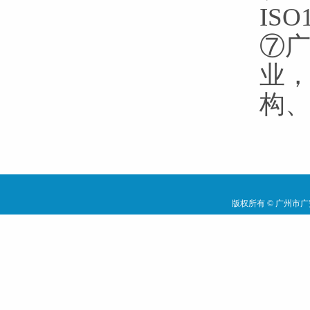
IS
⑦广
业
构
版权所有 ©
广州市广