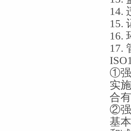
14
15.
16
17
IS
①强
实
合
②强
基