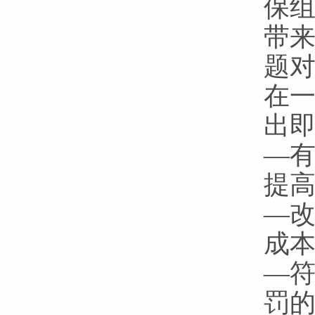
保
带
题
在
出
—
提
—
成
—
罚