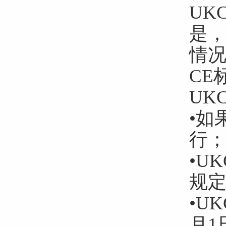
UK
是
情况
CE
UK
•如
行
•U
规
•U
月1