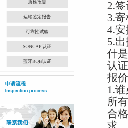
质检报告
2.
3.
运输鉴定报告
4.
可靠性试验
5.
SONCAP 认证
什是
蓝牙BQB认证
认证
报价请
申请流程
1.
Inspection process
所
合格
求